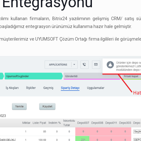
x Entegrasyonu
ımı kullanan firmaların, Bitrix24 yazılımının gelişmiş CRM/ satış s
 başladığımız entegrasyon ürünümüz kullanıma hazır hale gelmiştir.
şterilerimiz ve UYUMSOFT Çözüm Ortağı firma ilgilileri ile görüşmeler