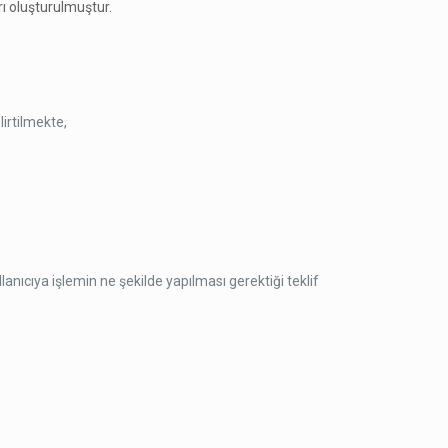
ı oluşturulmuştur.
irtilmekte,
anıcıya işlemin ne şekilde yapılması gerektiği teklif