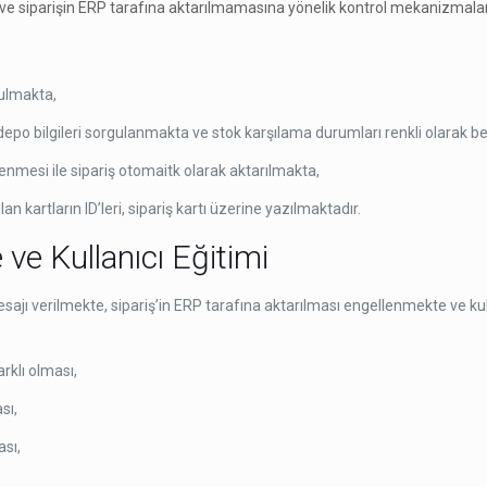
 ve siparişin ERP tarafına aktarılmamasına yönelik kontrol mekanizmalar
rulmakta,
po bilgileri sorgulanmakta ve stok karşılama durumları renkli olarak bel
mesi ile sipariş otomaitk olarak aktarılmakta,
kartların ID’leri, sipariş kartı üzerine yazılmaktadır.
e Kullanıcı Eğitimi
sajı verilmekte, sipariş’in ERP tarafına aktarılması engellenmekte ve kull
arklı olması,
sı,
ası,